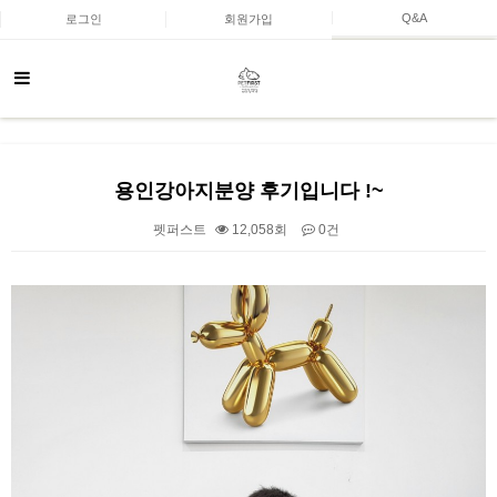
Q&A
로그인
회원가입
용인강아지분양 후기입니다 !~
펫퍼스트
12,058회
0건
본문