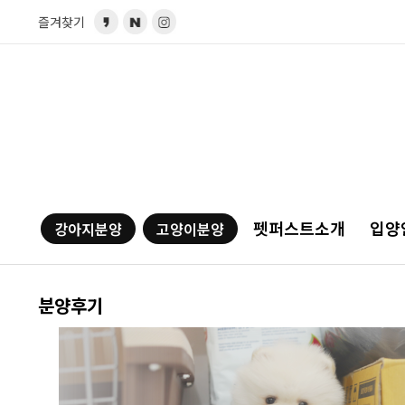
즐겨찾기
펫퍼스트소개
입양
강아지분양
고양이분양
분양후기