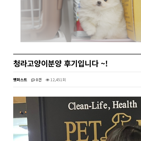
청라고양이분양 후기입니다 ~!
펫퍼스트
0건
12,451회