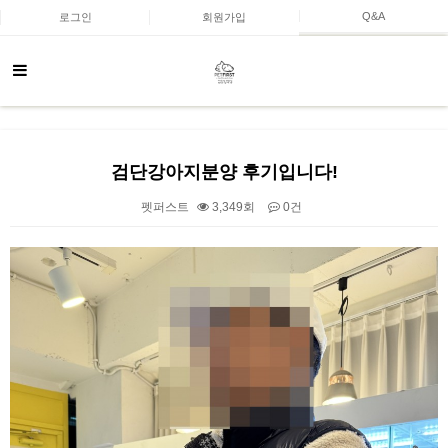
Q&A
로그인
회원가입
검단강아지분양 후기입니다!
펫퍼스트
3,349회
0건
본문